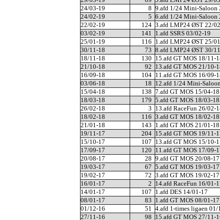
24/03-19
8
9.afd 1/24 Mini-Saloon
24/02-19
5
6.afd 1/24 Mini-Saloon
22/02-19
124
3.afd LMP24 ØST 22/0
03/02-19
141
1.afd SSRS 03/02-19
25/01-19
116
1.afd LMP24 ØST 25/0
30/11-18
73
8.afd LMP24 ØST 30/1
18/11-18
130
15.afd GT MOS 18/11-1
21/10-18
92
13.afd GT MOS 21/10-1
16/09-18
104
11.afd GT MOS 16/09-1
03/06-18
18
12.afd 1/24 Mini-Saloo
15/04-18
138
7.afd GT MOS 15/04-18
18/03-18
179
5.afd GT MOS 18/03-18
26/02-18
3
13.afd RaceFun 26/02-1
18/02-18
116
3.afd GT MOS 18/02-18
21/01-18
143
1.afd GT MOS 21/01-18
19/11-17
204
15.afd GT MOS 19/11-1
15/10-17
107
13.afd GT MOS 15/10-1
17/09-17
120
11.afd GT MOS 17/09-1
20/08-17
28
9.afd GT MOS 20/08-17
19/03-17
67
5.afd GT MOS 19/03-17
19/02-17
72
3.afd GT MOS 19/02-17
16/01-17
2
14.afd RaceFun 16/01-1
14/01-17
107
1.afd DES 14/01-17
08/01-17
83
1.afd GT MOS 08/01-17
01/12-16
51
4.afd 1-times ligaen 01
27/11-16
98
15.afd GT MOS 27/11-1