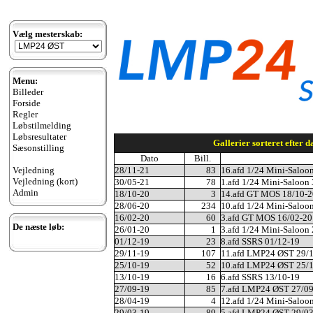
Vælg mesterskab:
Menu:
Billeder
Forside
Regler
Løbstilmelding
Løbsresultater
Gallerier sorteret efter da
Sæsonstilling
Dato
Bill.
Vejledning
28/11-21
83
16.afd 1/24 Mini-Saloo
Vejledning (kort)
30/05-21
78
1.afd 1/24 Mini-Saloon
Admin
18/10-20
3
14.afd GT MOS 18/10-2
28/06-20
234
10.afd 1/24 Mini-Saloo
16/02-20
60
3.afd GT MOS 16/02-20
De næste løb:
26/01-20
1
3.afd 1/24 Mini-Saloon
01/12-19
23
8.afd SSRS 01/12-19
29/11-19
107
11.afd LMP24 ØST 29/
25/10-19
52
10.afd LMP24 ØST 25/
13/10-19
16
6.afd SSRS 13/10-19
27/09-19
85
7.afd LMP24 ØST 27/0
28/04-19
4
12.afd 1/24 Mini-Saloo
29/03-19
89
5.afd LMP24 ØST 29/0