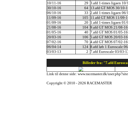
10/11-16
29
3.afd 1-times ligaen 10
30/10-16
64
13.afd GT MOS 30/10-1
06/10-16
33
2.afd 1-times ligaen 06
11/09-16
105
11.afd GT MOS 11/09-1
01/09-16
20
1.afd 1-times ligaen 01
21/08-16
104
9.afd GT MOS 21/08-16
01/05-16
40
7.afd GT MOS 01/05-16
20/03-16
106
5.afd GT MOS 20/03-16
07/02-16
70
4.afd GT MOS 07/02-16
06/04-14
124
8.afd løb 1 Euroscale 0
03/03-13
2
7.afd Euroscale 03/03-1
Billeder fra: "7.afd Eurosc
Link til denne side: www.racemaster.dk/user.php?si
Copyright © 2010 - 2026 RACEMASTER