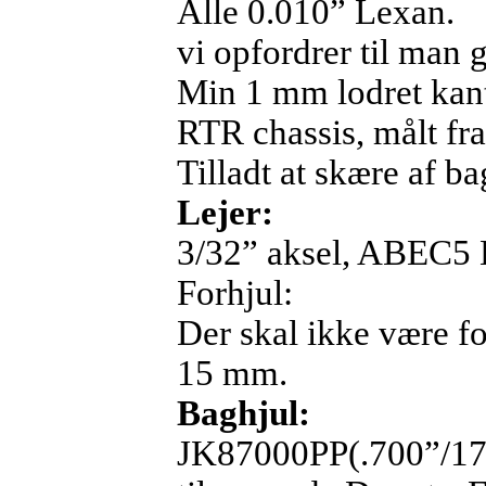
Alle 0.010” Lexan.
vi opfordrer til man g
Min 1 mm lodret kan
RTR chassis, målt fr
Tilladt at skære af b
Lejer:
3/32” aksel, ABEC5 Ku
Forhjul:
Der skal ikke være f
15 mm.
Baghjul:
JK87000PP(.700”/17,