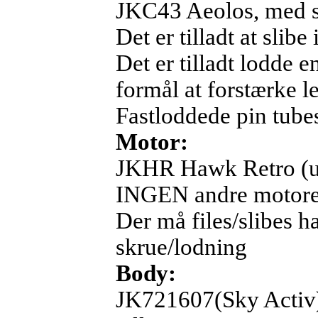
JKC43 Aeolos, med s
Det er tilladt at sli
Det er tilladt lodde 
formål at forstærke 
Fastloddede pin tub
Motor:
JKHR Hawk Retro (uå
INGEN andre motore e
Der må files/slibes 
skrue/lodning
Body:
JK721607(Sky Activ)