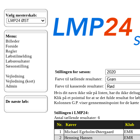
Vælg mesterskab:
Menu:
Billeder
Forside
Regler
Løbstilmelding
Løbsresultater
Sæsonstilling
Stillingen for sæson:
Vejledning
Farve til tællende resultater:
Vejledning (kort)
Admin
Farve til kasserede resultater:
Hvis dit navn ikke står på listen, har du ikke delta
Klik på et pointtal for at se det fulde resultat for lø
De næste løb:
Kolonnen G.P. viser gennemsnitspoint for de kørte l
Stillingen i LMP24:
Antal tællende resultater: 6
Nr.
Kører
Klub
1
Michael Egeholm Østergaard
EMR
2
Henning Hansen
EMR