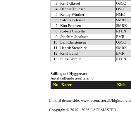
3
René Glæsel
OSCC
4
Dennis Thuesen
OSCC
5
Kenny Winther
HMC
6
Patrick Petersen
SMRK
7
Kim Petersen
SMRK
8
Robert Castella
RFUN
9
Joachim Jacobsen
EMR
10
Leif Christensen
OSCC
11
Henrik Stensbirk
SMRK
12
Renè Lund
EMR
13
Silas Castella
RFUN
Stillingen i Hyggerace:
Antal tællende resultater: 6
Nr.
Kører
Klub
Link til denne side: www.racemaster.dk/highscoreli
Copyright © 2010 - 2026 RACEMASTER