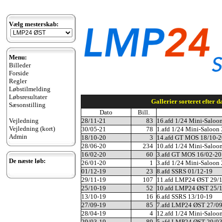
Vælg mesterskab:
Menu:
Billeder
Forside
Regler
Løbstilmelding
Løbsresultater
Gallerier sorteret efter da
Sæsonstilling
Dato
Bill.
Vejledning
28/11-21
83
16.afd 1/24 Mini-Saloo
Vejledning (kort)
30/05-21
78
1.afd 1/24 Mini-Saloon
Admin
18/10-20
3
14.afd GT MOS 18/10-2
28/06-20
234
10.afd 1/24 Mini-Saloo
16/02-20
60
3.afd GT MOS 16/02-20
De næste løb:
26/01-20
1
3.afd 1/24 Mini-Saloon
01/12-19
23
8.afd SSRS 01/12-19
29/11-19
107
11.afd LMP24 ØST 29/
25/10-19
52
10.afd LMP24 ØST 25/
13/10-19
16
6.afd SSRS 13/10-19
27/09-19
85
7.afd LMP24 ØST 27/0
28/04-19
4
12.afd 1/24 Mini-Saloo
29/03-19
89
5.afd LMP24 ØST 29/0