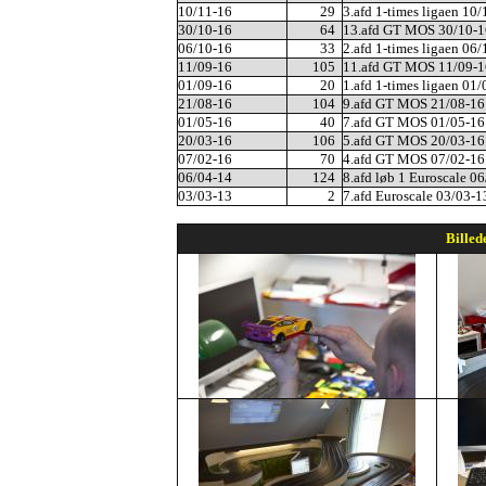
10/11-16
29
3.afd 1-times ligaen 10
30/10-16
64
13.afd GT MOS 30/10-1
06/10-16
33
2.afd 1-times ligaen 06
11/09-16
105
11.afd GT MOS 11/09-1
01/09-16
20
1.afd 1-times ligaen 01
21/08-16
104
9.afd GT MOS 21/08-16
01/05-16
40
7.afd GT MOS 01/05-16
20/03-16
106
5.afd GT MOS 20/03-16
07/02-16
70
4.afd GT MOS 07/02-16
06/04-14
124
8.afd løb 1 Euroscale 0
03/03-13
2
7.afd Euroscale 03/03-1
Billed