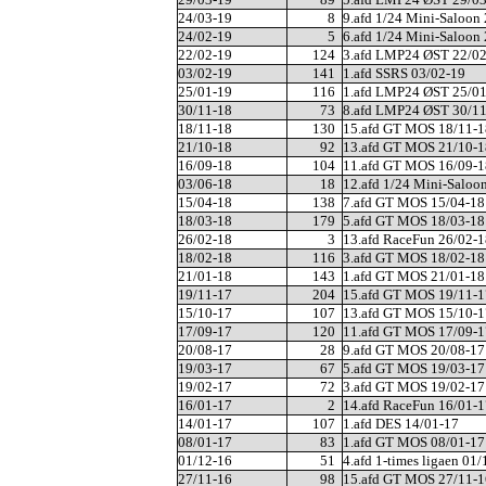
24/03-19
8
9.afd 1/24 Mini-Saloon
24/02-19
5
6.afd 1/24 Mini-Saloon
22/02-19
124
3.afd LMP24 ØST 22/0
03/02-19
141
1.afd SSRS 03/02-19
25/01-19
116
1.afd LMP24 ØST 25/0
30/11-18
73
8.afd LMP24 ØST 30/1
18/11-18
130
15.afd GT MOS 18/11-1
21/10-18
92
13.afd GT MOS 21/10-1
16/09-18
104
11.afd GT MOS 16/09-1
03/06-18
18
12.afd 1/24 Mini-Saloo
15/04-18
138
7.afd GT MOS 15/04-18
18/03-18
179
5.afd GT MOS 18/03-18
26/02-18
3
13.afd RaceFun 26/02-1
18/02-18
116
3.afd GT MOS 18/02-18
21/01-18
143
1.afd GT MOS 21/01-18
19/11-17
204
15.afd GT MOS 19/11-1
15/10-17
107
13.afd GT MOS 15/10-1
17/09-17
120
11.afd GT MOS 17/09-1
20/08-17
28
9.afd GT MOS 20/08-17
19/03-17
67
5.afd GT MOS 19/03-17
19/02-17
72
3.afd GT MOS 19/02-17
16/01-17
2
14.afd RaceFun 16/01-1
14/01-17
107
1.afd DES 14/01-17
08/01-17
83
1.afd GT MOS 08/01-17
01/12-16
51
4.afd 1-times ligaen 01
27/11-16
98
15.afd GT MOS 27/11-1