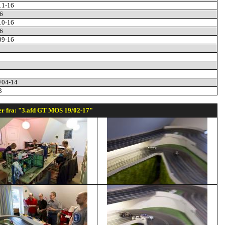
/11-16
6
/10-16
6
/09-16
6/04-14
3
er fra: "3.afd GT MOS 19/02-17"