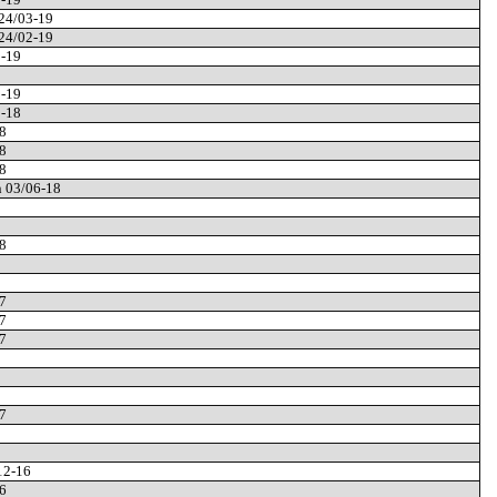
 24/03-19
 24/02-19
2-19
1-19
1-18
8
8
8
n 03/06-18
8
7
7
7
7
/12-16
6