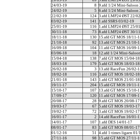
24/03-19
8
9.afd 1/24 Mini-Saloon
24/02-19
5
6.afd 1/24 Mini-Saloon
22/02-19
124
3.afd LMP24 ØST 22/0
03/02-19
141
1.afd SSRS 03/02-19
25/01-19
116
1.afd LMP24 ØST 25/0
30/11-18
73
8.afd LMP24 ØST 30/1
18/11-18
130
15.afd GT MOS 18/11-1
21/10-18
92
13.afd GT MOS 21/10-1
16/09-18
104
11.afd GT MOS 16/09-1
03/06-18
18
12.afd 1/24 Mini-Saloo
15/04-18
138
7.afd GT MOS 15/04-18
18/03-18
179
5.afd GT MOS 18/03-18
26/02-18
3
13.afd RaceFun 26/02-1
18/02-18
116
3.afd GT MOS 18/02-18
21/01-18
143
1.afd GT MOS 21/01-18
19/11-17
204
15.afd GT MOS 19/11-1
15/10-17
107
13.afd GT MOS 15/10-1
17/09-17
120
11.afd GT MOS 17/09-1
20/08-17
28
9.afd GT MOS 20/08-17
19/03-17
67
5.afd GT MOS 19/03-17
19/02-17
72
3.afd GT MOS 19/02-17
16/01-17
2
14.afd RaceFun 16/01-1
14/01-17
107
1.afd DES 14/01-17
08/01-17
83
1.afd GT MOS 08/01-17
01/12-16
51
4.afd 1-times ligaen 01
27/11-16
98
15.afd GT MOS 27/11-1