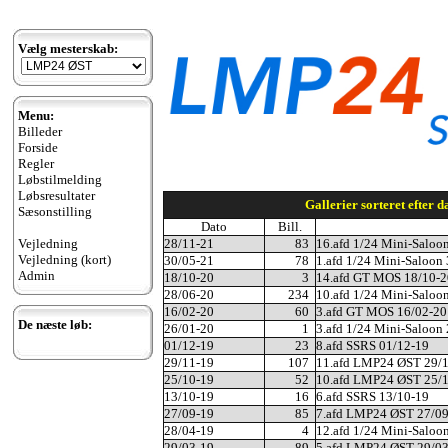
Vælg mesterskab:
Menu:
Billeder
Forside
Regler
Løbstilmelding
Løbsresultater
Gallerier sorteret efter da
Sæsonstilling
Dato
Bill.
Vejledning
28/11-21
83
16.afd 1/24 Mini-Saloo
Vejledning (kort)
30/05-21
78
1.afd 1/24 Mini-Saloon
Admin
18/10-20
3
14.afd GT MOS 18/10-2
28/06-20
234
10.afd 1/24 Mini-Saloo
16/02-20
60
3.afd GT MOS 16/02-20
De næste løb:
26/01-20
1
3.afd 1/24 Mini-Saloon
01/12-19
23
8.afd SSRS 01/12-19
29/11-19
107
11.afd LMP24 ØST 29/
25/10-19
52
10.afd LMP24 ØST 25/
13/10-19
16
6.afd SSRS 13/10-19
27/09-19
85
7.afd LMP24 ØST 27/0
28/04-19
4
12.afd 1/24 Mini-Saloo
29/03-19
89
5.afd LMP24 ØST 29/0