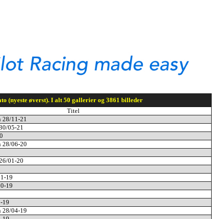
to (nyeste øverst). I alt 50 gallerier og 3861 billeder
Titel
n 28/11-21
 30/05-21
0
n 28/06-20
 26/01-20
11-19
10-19
9-19
n 28/04-19
3-19