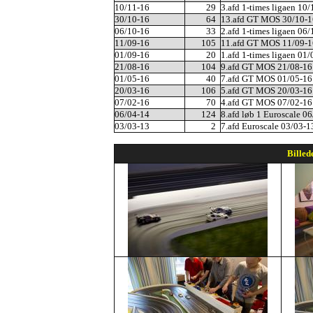
10/11-16
29
3.afd 1-times ligaen 10
30/10-16
64
13.afd GT MOS 30/10-1
06/10-16
33
2.afd 1-times ligaen 06
11/09-16
105
11.afd GT MOS 11/09-1
01/09-16
20
1.afd 1-times ligaen 01
21/08-16
104
9.afd GT MOS 21/08-16
01/05-16
40
7.afd GT MOS 01/05-16
20/03-16
106
5.afd GT MOS 20/03-16
07/02-16
70
4.afd GT MOS 07/02-16
06/04-14
124
8.afd løb 1 Euroscale 0
03/03-13
2
7.afd Euroscale 03/03-1
Billed